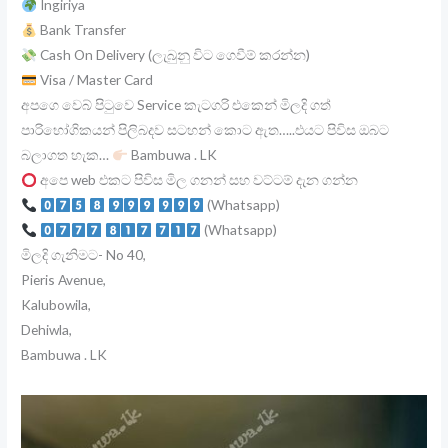
Ingiriya
Bank Transfer
Cash On Delivery (ලැබුනු විට ගෙවීම් කරන්න)
Visa / Master Card
අපගෙ වෙබ් පිටුවෙ Service කැටගරි එකෙන් මිලදි ගත්
පාරිභෝගිකයන් පිලිබදව සටහන් කොට ඇත…..එයට පිවිස ඔබට
බලාගත හැක…
Bambuwa . LK
අපෙ web එකට පිවිස මිල ගනන් සහ වට්ටම් දැන ගන්න
(Whatsapp)
(Whatsapp)
මිලදි ගැනිමට- No 40,
Pieris Avenue,
Kalubowila,
Dehiwla,
Bambuwa . LK