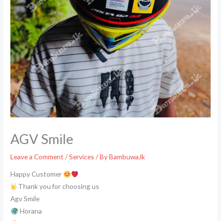
AGV Smile
Leave a Comment
/
Services
/ By
Bambuwa.lk
Happy Customer
Thank you for choosing us
Agv Smile
Horana