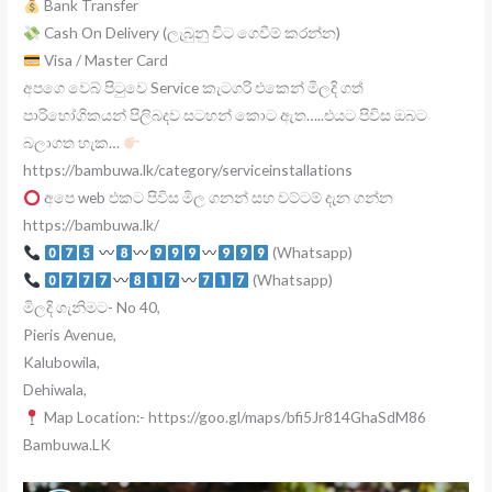
Bank Transfer
Cash On Delivery (ලැබුනු විට ගෙවීම් කරන්න)
Visa / Master Card
අපගෙ වෙබ් පිටුවෙ Service කැටගරි එකෙන් මිලදි ගත්
පාරිභෝගිකයන් පිලිබදව සටහන් කොට ඇත…..එයට පිවිස ඔබට
බලාගත හැක…
https://bambuwa.lk/category/serviceinstallations
අපෙ web එකට පිවිස මිල ගනන් සහ වට්ටම් දැන ගන්න
https://bambuwa.lk/
(Whatsapp)
(Whatsapp)
මිලදි ගැනිමට- No 40,
Pieris Avenue,
Kalubowila,
Dehiwala,
Map Location:- https://goo.gl/maps/bfi5Jr814GhaSdM86
Bambuwa.LK