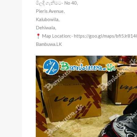
මිලදි ගැනිමට- No 40,
Pieris Avenue,
Kalubowila,
Dehiwala,
Map Location:- https://goo.gl/maps/bfi5Jr8
Bambuwa.LK