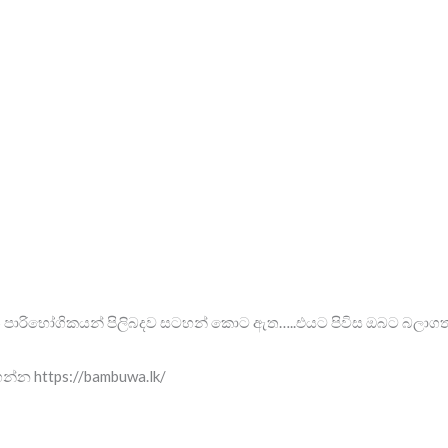
 ගත් පාරිභෝගිකයන් පිලිබදව සටහන් කොට ඇත…..එයට පිවිස ඔබට බලා
න්න https://bambuwa.lk/