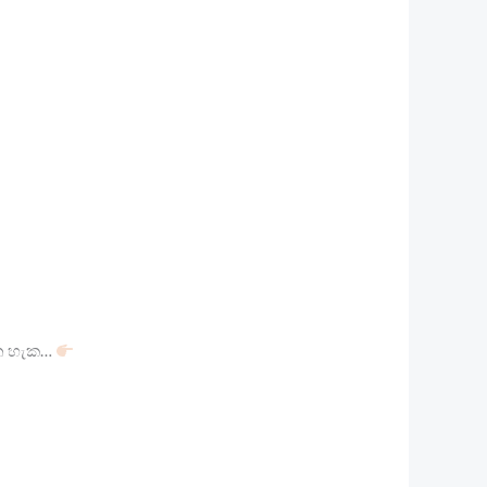
ගත හැක…