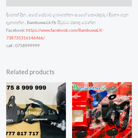
Reviews (0)
දිනෙන් දින , අපේ සේවාව ලබාගන්නා අයගේ තොරතුරු / දීමනා ගැන
දැනගන්න , Bambuwa.Lk Fb පිටුවට එකතු වෙන්න
Facebook:
https://www.facebook.com/BambuwaLK-
738735316146466/
call : 0758999999
Related products