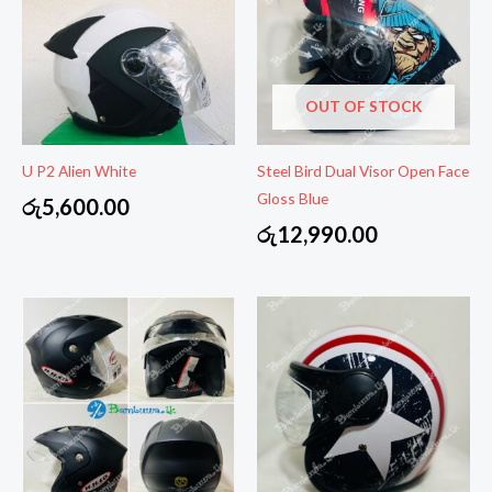
OUT OF STOCK
U P2 Alien White
Steel Bird Dual Visor Open Face
Gloss Blue
රු
5,600.00
රු
12,990.00