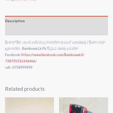
Description
Reviews (0)
දිනෙන් දින , අපේ සේවාව ලබාගන්නා අයගේ තොරතුරු / දීමනා ගැන
දැනගන්න , Bambuwa.Lk Fb පිටුවට එකතු වෙන්න
Facebook:
https://www.facebook.com/BambuwaLK-
738735316146466/
call : 0758999999
Related products