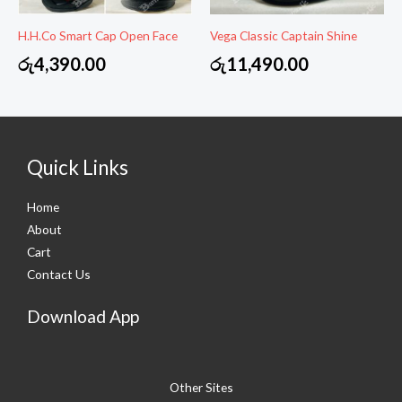
H.H.Co Smart Cap Open Face
Vega Classic Captain Shine
රු
4,390.00
රු
11,490.00
Quick Links
Home
About
Cart
Contact Us
Download App
Other Sites