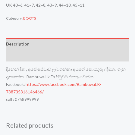
UK 40=6, 41=7, 42=8, 43=9, 44=10, 45=11
Category:
BOOTS
Description
Reviews (0)
දිනෙන් දින , අපේ සේවාව ලබාගන්නා අයගේ තොරතුරු / දීමනා ගැන
දැනගන්න , Bambuwa.Lk Fb පිටුවට එකතු වෙන්න
Facebook:
https://www.facebook.com/BambuwaLK-
738735316146466/
call : 0758999999
Related products