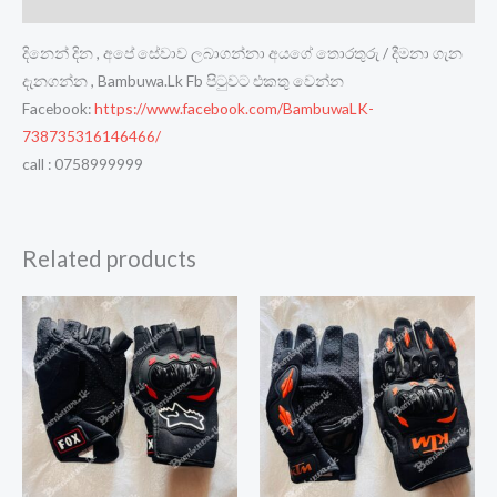
Reviews (0)
දිනෙන් දින , අපේ සේවාව ලබාගන්නා අයගේ තොරතුරු / දීමනා ගැන
දැනගන්න , Bambuwa.Lk Fb පිටුවට එකතු වෙන්න
Facebook:
https://www.facebook.com/BambuwaLK-
738735316146466/
call : 0758999999
Related products