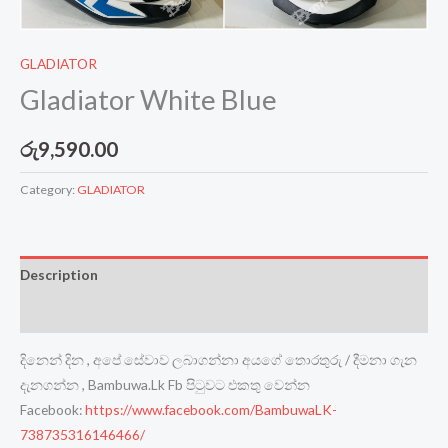
GLADIATOR
Gladiator White Blue
රු
9,590.00
Category:
GLADIATOR
Description
Reviews (0)
දිනෙන් දින , අපේ සේවාව ලබාගන්නා අයගේ තොරතුරු / දීමනා ගැන
දැනගන්න , Bambuwa.Lk Fb පිටුවට එකතු වෙන්න
Facebook:
https://www.facebook.com/BambuwaLK-
738735316146466/