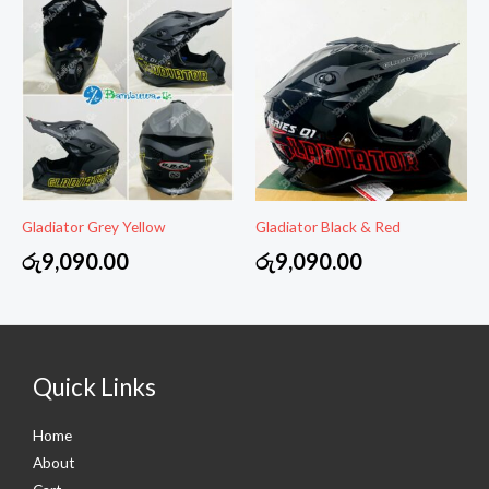
Gladiator Grey Yellow
Gladiator Black & Red
රු
9,090.00
රු
9,090.00
Quick Links
Home
About