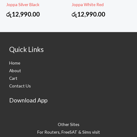
Joppa Silver Black
Joppa White Red
රු
12,990.00
රු
12,990.00
Quick Links
Home
About
Cart
Contact Us
Download App
Other Sites
For Routers, FreeSAT & Sims visit