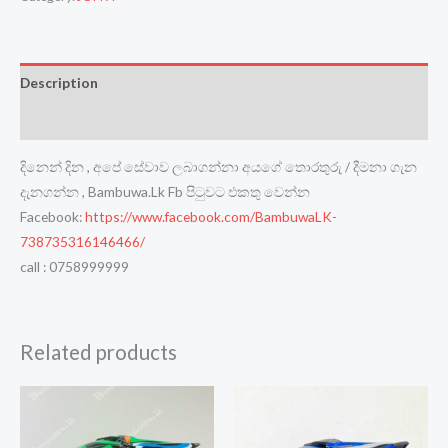
Description
Reviews (0)
දිනෙන් දින , අපේ සේවාව ලබාගන්නා අයගේ තොරතුරු / දීමනා ගැන
දැනගන්න , Bambuwa.Lk Fb පිටුවට එකතු වෙන්න
Facebook:
https://www.facebook.com/BambuwaLK-
738735316146466/
call : 0758999999
Related products