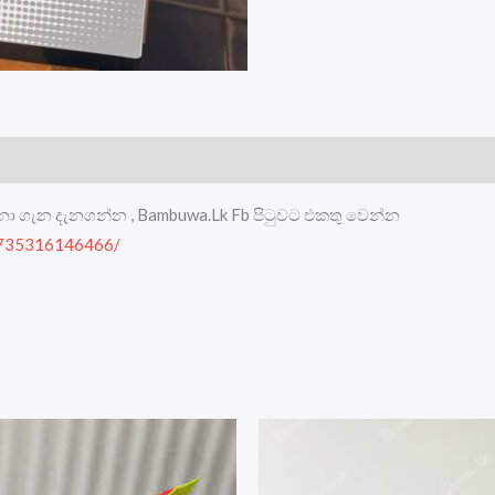
මනා ගැන දැනගන්න , Bambuwa.Lk Fb පිටුවට එකතු වෙන්න
8735316146466/