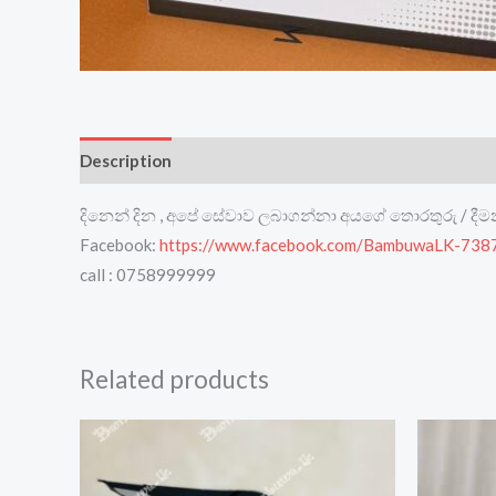
Description
Reviews (0)
දිනෙන් දින , අපේ සේවාව ලබාගන්නා අයගේ තොරතුරු / දී
Facebook:
https://www.facebook.com/BambuwaLK-73
call : 0758999999
Related products