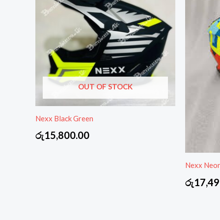
OUT OF STOCK
Nexx Black Green
රු
15,800.00
Nexx Neon
රු
17,49