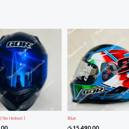
 ( No Helmet )
Blue
.00
රු
15,490.00