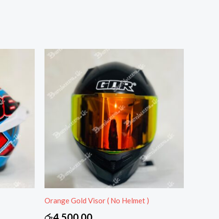
Orange Gold Visor ( No Helmet )
රු
4,500.00