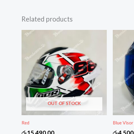
Related products
OUT OF STOCK
Red
Blue Visor
රු
15,490.00
රු
4,500