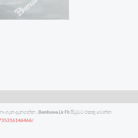
මනා ගැන දැනගන්න , Bambuwa.Lk Fb පිටුවට එකතු වෙන්න
8735316146466/