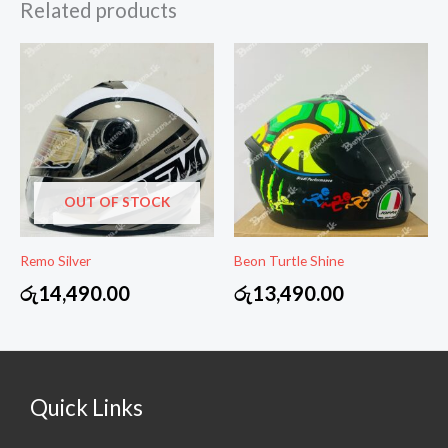
Related products
OUT OF STOCK
Remo Silver
Beon Turtle Shine
රු
14,490.00
රු
13,490.00
Quick Links