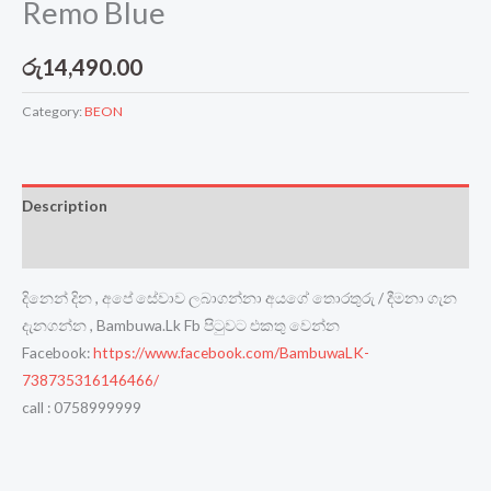
Remo Blue
රු
14,490.00
Category:
BEON
Description
Reviews (0)
දිනෙන් දින , අපේ සේවාව ලබාගන්නා අයගේ තොරතුරු / දීමනා ගැන
දැනගන්න , Bambuwa.Lk Fb පිටුවට එකතු වෙන්න
Facebook:
https://www.facebook.com/BambuwaLK-
738735316146466/
call : 0758999999