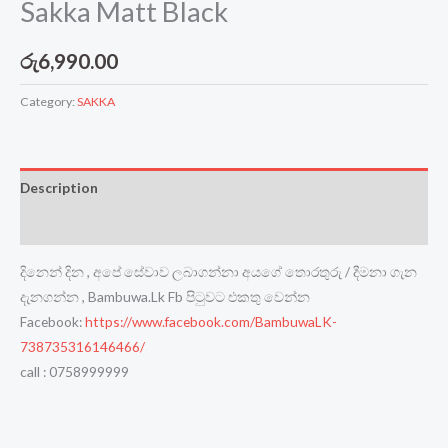
Sakka Matt Black
රු
6,990.00
Category:
SAKKA
Description
Reviews (0)
දිනෙන් දින , අපේ සේවාව ලබාගන්නා අයගේ තොරතුරු / දීමනා ගැන
දැනගන්න , Bambuwa.Lk Fb පිටුවට එකතු වෙන්න
Facebook:
https://www.facebook.com/BambuwaLK-
738735316146466/
call : 0758999999