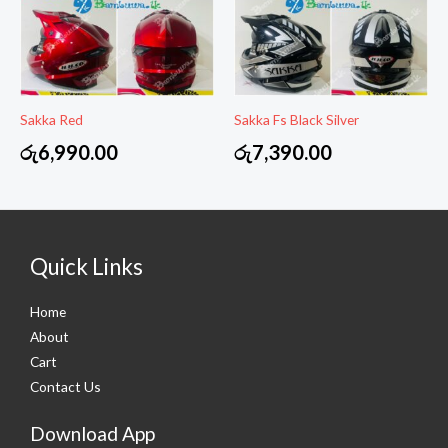
Sakka Red
Sakka Fs Black Silver
රු
6,990.00
රු
7,390.00
Quick Links
Home
About
Cart
Contact Us
Download App