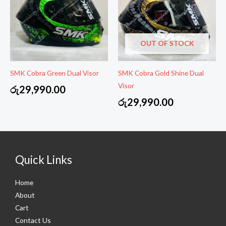
OUT OF STOCK
SMK Cobra Green Dual Visor
SMK Cobra Gold Shine Dual
Visor
රු
29,990.00
රු
29,990.00
Quick Links
Home
About
Cart
Contact Us