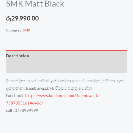
SMK Matt Black
රු
29,990.00
Category:
SMK
Description
Reviews (0)
දිනෙන් දින , අපේ සේවාව ලබාගන්නා අයගේ තොරතුරු / දීමනා ගැන
දැනගන්න , Bambuwa.Lk Fb පිටුවට එකතු වෙන්න
Facebook:
https://www.facebook.com/BambuwaLK-
738735316146466/
call : 0758999999