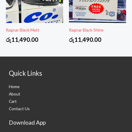
Ragnar Black Matt
Ragnar Black Shine
රු
11,490.00
රු
11,490.00
Quick Links
Home
About
Cart
Contact Us
Download App