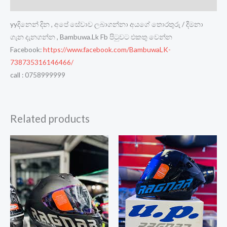
Reviews (0)
yyදිනෙන් දින , අපේ සේවාව ලබාගන්නා අයගේ තොරතුරු / දීමනා
ගැන දැනගන්න , Bambuwa.Lk Fb පිටුවට එකතු වෙන්න
Facebook:
https://www.facebook.com/BambuwaLK-
738735316146466/
call : 0758999999
Related products