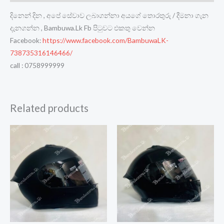
දිනෙන් දින , අපේ සේවාව ලබාගන්නා අයගේ තොරතුරු / දීමනා ගැන
දැනගන්න , Bambuwa.Lk Fb පිටුවට එකතු වෙන්න
Facebook:
https://www.facebook.com/BambuwaLK-
738735316146466/
call : 0758999999
Related products