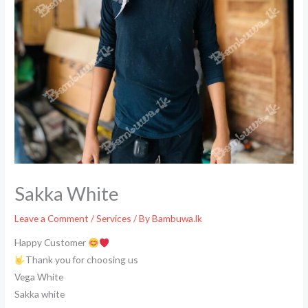
Sakka White
Leave a Comment
/
Services
/ By
Bambuwa.lk
Happy Customer
Thank you for choosing us
Vega White
Sakka white