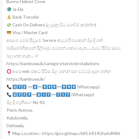
Bunny Helmet Cover
Ja-Ela
Bank Transfer
Cash On Delivery (ලැබුනු විට ගෙවීම් කරන්න)
Visa / Master Card
අපගෙ වෙබ් පිටුවෙ Service කැටගරි එකෙන් මිලදි ගත්
පාරිභෝගිකයන් පිලිබදව සටහන් කොට ඇත…..එයට පිවිස ඔබට
බලාගත හැක…
https://bambuwa.lk/category/serviceinstallations
අපෙ web එකට පිවිස මිල ගනන් සහ වට්ටම් දැන ගන්න
https://bambuwa.lk/
(Whatsapp)
(Whatsapp)
මිලදි ගැනිමට- No 40,
Pieris Avenue,
Kalubowila,
Dehiwala,
Map Location:- https://goo.gl/maps/bfi5Jr814GhaSdM86