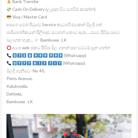
Bank Transfer
Cash On Delivery (ලැබුනු විට ගෙවීම් කරන්න)
Visa / Master Card
අපගෙ වෙබ් පිටුවෙ Service කැටගරි එකෙන් මිලදි ගත්
පාරිභෝගිකයන් පිලිබදව සටහන් කොට ඇත…..එයට පිවිස ඔබට
බලාගත හැක…
Bambuwa . LK
අපෙ web එකට පිවිස මිල ගනන් සහ වට්ටම් දැන ගන්න
(Whatsapp)
(Whatsapp)
මිලදි ගැනිමට- No 40,
Pieris Avenue,
Kalubowila,
Dehiwla,
Bambuwa . LK