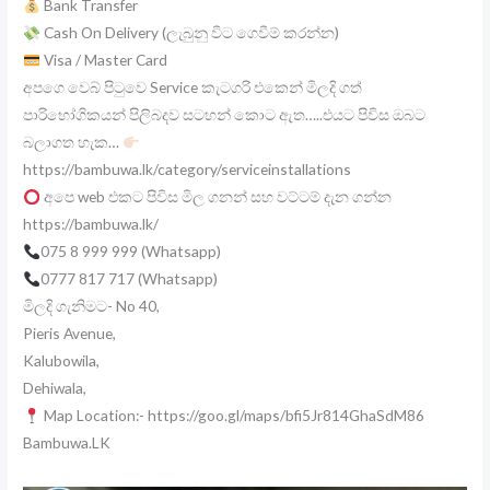
Bank Transfer
Cash On Delivery (ලැබුනු විට ගෙවීම් කරන්න)
Visa / Master Card
අපගෙ වෙබ් පිටුවෙ Service කැටගරි එකෙන් මිලදි ගත්
පාරිභෝගිකයන් පිලිබදව සටහන් කොට ඇත…..එයට පිවිස ඔබට
බලාගත හැක…
https://bambuwa.lk/category/serviceinstallations
අපෙ web එකට පිවිස මිල ගනන් සහ වට්ටම් දැන ගන්න
https://bambuwa.lk/
075 8 999 999 (Whatsapp)
0777 817 717 (Whatsapp)
මිලදි ගැනිමට- No 40,
Pieris Avenue,
Kalubowila,
Dehiwala,
Map Location:- https://goo.gl/maps/bfi5Jr814GhaSdM86
Bambuwa.LK