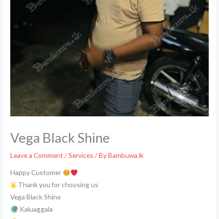
Vega Black Shine
Leave a Comment
/
Services
/ By
Bambuwa.lk
Happy Customer
Thank you for choosing us
Vega Black Shine
Kaluaggala