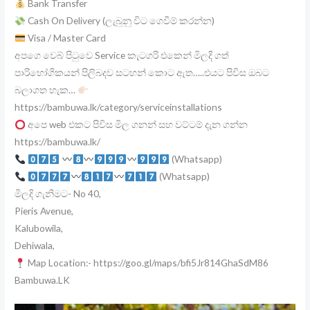
Bank Transfer
Cash On Delivery (ලැබුනු විට ගෙවීම් කරන්න)
Visa / Master Card
අපගෙ වෙබ් පිටුවෙ Service කැටගරි එකෙන් මිලදි ගත්
පාරිභෝගිකයන් පිලිබදව සටහන් කොට ඇත…..එයට පිවිස ඔබට
බලාගත හැක…
https://bambuwa.lk/category/serviceinstallations
අපෙ web එකට පිවිස මිල ගනන් සහ වට්ටම් දැන ගන්න
https://bambuwa.lk/
(Whatsapp)
(Whatsapp)
මිලදි ගැනිමට- No 40,
Pieris Avenue,
Kalubowila,
Dehiwala,
Map Location:- https://goo.gl/maps/bfi5Jr814GhaSdM86
Bambuwa.LK