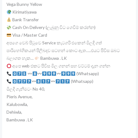
Vega Bunny Yellow
Kirimatiyawa
Bank Transfer
Cash On Delivery (ලැබුනු විට ගෙවීම් කරන්න)
Visa / Master Card
අපගෙ වෙබ් පිටුවෙ Service කැටගරි එකෙන් මිලදි ගත්
පාරිභෝගිකයන් පිලිබදව සටහන් කොට ඇත…..එයට පිවිස ඔබට
බලාගත හැක…
Bambuwa . LK
අපෙ web එකට පිවිස මිල ගනන් සහ වට්ටම් දැන ගන්න
(Whatsapp)
(Whatsapp)
මිලදි ගැනිමට- No 40,
Pieris Avenue,
Kalubowila,
Dehiwla,
Bambuwa . LK