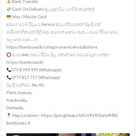
Bank Transfer
Cash On Delivery (ලැබුනු විට ගෙවීම් කරන්න)
Visa / Master Card
අපගෙ වෙබ් පිටුවෙ Service කැටගරි එකෙන් මිලදි ගත්
පාරිභෝගිකයන් පිලිබදව සටහන් කොට ඇත…..එයට පිවිස ඔබට
බලාගත හැක…
https://bambuwa.lk/category/serviceinstallations
අපෙ web එකට පිවිස මිල ගනන් සහ වට්ටම් දැන ගන්න
https://bambuwa.lk/
075 8 999 999 (Whatsapp)
0777 817 717 (Whatsapp)
මිලදි ගැනිමට- No 40,
Pieris Avenue,
Kalubowila,
Dehiwala,
Map Location:- https://goo.gl/maps/bfi5Jr814GhaSdM86
Bambuwa.LK