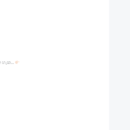
ගත හැක…