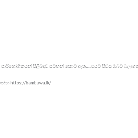
 ගත් පාරිභෝගිකයන් පිලිබදව සටහන් කොට ඇත…..එයට පිවිස ඔබට බලා
න්න https://bambuwa.lk/