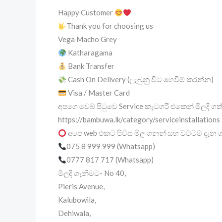
Happy Customer
Thank you for choosing us
Vega Macho Grey
Katharagama
Bank Transfer
Cash On Delivery (ලැබුනු විට ගෙවීම් කරන්න)
Visa / Master Card
අපගෙ වෙබ් පිටුවෙ Service කැටගරි එකෙන් මිලදි
https://bambuwa.lk/category/serviceinstallations
අපෙ web එකට පිවිස මිල ගනන් සහ වට්ටම් දැන ග
075 8 999 999 (Whatsapp)
0777 817 717 (Whatsapp)
මිලදි ගැනිමට- No 40,
Pieris Avenue,
Kalubowila,
Dehiwala,