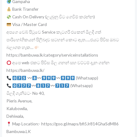
Gampaha
Bank Transfer
Cash On Delivery (ලැබුනු විට ගෙවීම් කරන්න)
Visa / Master Card
අපගෙ වෙබ් පිටුවෙ Service කැටගරි එකෙන් මිලදි ගත්
පාරිභෝගිකයන් පිලිබදව සටහන් කොට ඇත…..එයට පිවිස ඔබට
බලාගත හැක…
https://bambuwa.lk/category/serviceinstallations
අපෙ web එකට පිවිස මිල ගනන් සහ වට්ටම් දැන ගන්න
https://bambuwa.lk/
(Whatsapp)
(Whatsapp)
මිලදි ගැනිමට- No 40,
Pieris Avenue,
Kalubowila,
Dehiwala,
Map Location:- https://goo.gl/maps/bfi5Jr814GhaSdM86
Bambuwa.LK