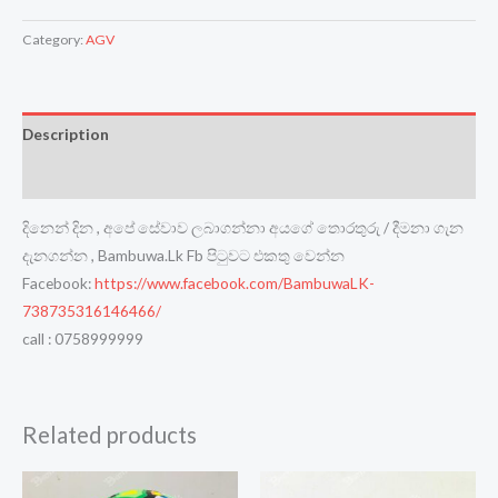
was:
is:
Category:
AGV
රු26,990.00.
රු19,990.00.
Description
Reviews (0)
දිනෙන් දින , අපේ සේවාව ලබාගන්නා අයගේ තොරතුරු / දීමනා ගැන
දැනගන්න , Bambuwa.Lk Fb පිටුවට එකතු වෙන්න
Facebook:
https://www.facebook.com/BambuwaLK-
738735316146466/
call : 0758999999
Related products