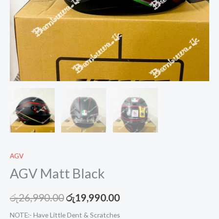
AGV
AGV Matt Black
Original
Current
රු
26,990.00
රු
19,990.00
price
price
NOTE:- Have Little Dent & Scratches