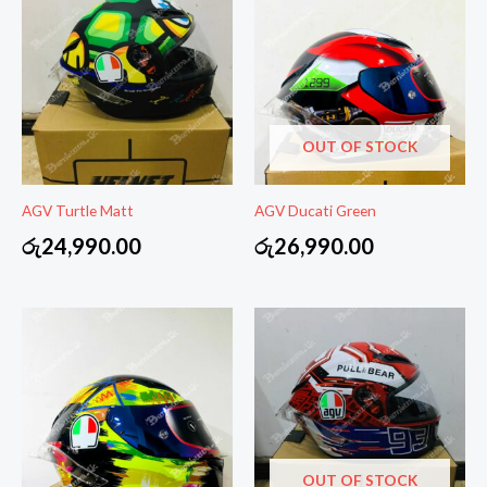
OUT OF STOCK
AGV Turtle Matt
AGV Ducati Green
රු
24,990.00
රු
26,990.00
OUT OF STOCK