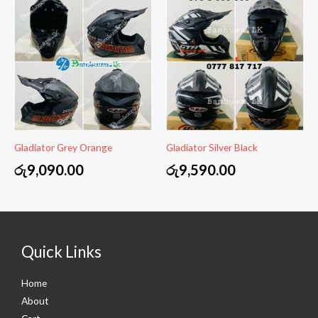
Gladiator Grey Orange
Gladiator Silver Black
රු
9,090.00
රු
9,590.00
Quick Links
Home
About