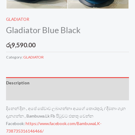
GLADIATOR
Gladiator Blue Black
රු
9,590.00
Category:
GLADIATOR
Description
Reviews (0)
දිනෙන් දින , අපේ සේවාව ලබාගන්නා අයගේ තොරතුරු / දීමනා ගැන
දැනගන්න , Bambuwa.Lk Fb පිටුවට එකතු වෙන්න
Facebook:
https://www.facebook.com/BambuwaLK-
738735316146466/