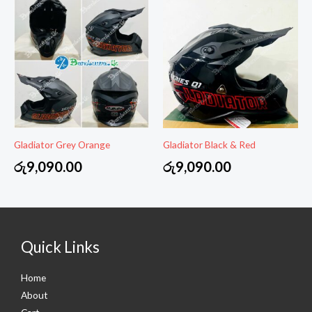
Gladiator Grey Orange
Gladiator Black & Red
රු
9,090.00
රු
9,090.00
Quick Links
Home
About