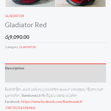
GLADIATOR
Gladiator Red
රු
9,090.00
Category:
GLADIATOR
Description
Reviews (0)
දිනෙන් දින , අපේ සේවාව ලබාගන්නා අයගේ තොරතුරු / දීමනා ගැන
දැනගන්න , Bambuwa.Lk Fb පිටුවට එකතු වෙන්න
Facebook:
https://www.facebook.com/BambuwaLK-
738735316146466/