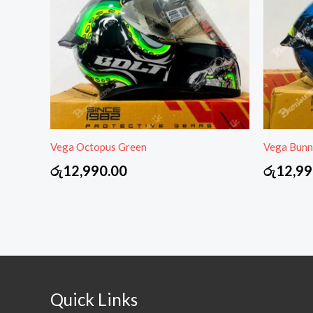
Vega Octopus Green
Vega Bunn
රු
12,990.00
රු
12,99
Quick Links