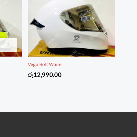
Vega Bolt White
රු
12,990.00