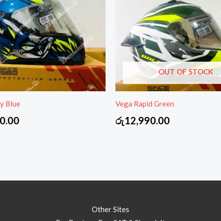
OUT OF STOCK
y Blue
Vega Rapid Green
0.00
රු
12,990.00
Other Sites