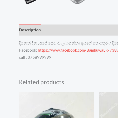
Description
Reviews (0)
දිනෙන් දින , අපේ සේවාව ලබාගන්නා අයගේ තොරතුරු / දී
Facebook:
https://www.facebook.com/BambuwaLK-73
call : 0758999999
Related products