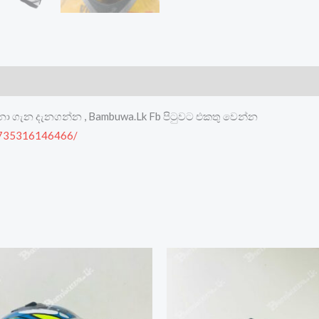
මනා ගැන දැනගන්න , Bambuwa.Lk Fb පිටුවට එකතු වෙන්න
8735316146466/