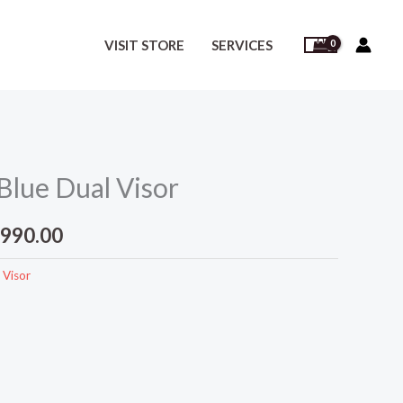
VISIT STORE
SERVICES
Blue Dual Visor
nal
Current
,990.00
price
 Visor
is:
,990.00.
රු28,990.00.