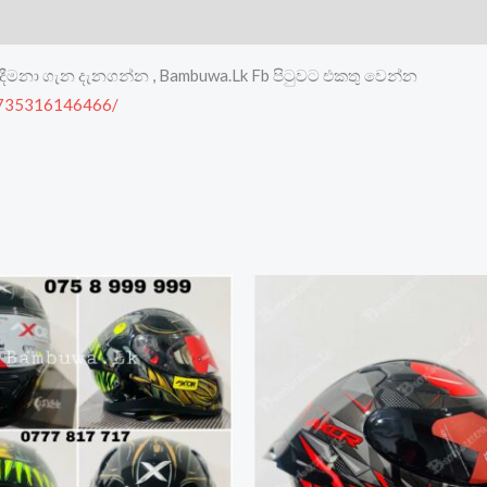
දීමනා ගැන දැනගන්න , Bambuwa.Lk Fb පිටුවට එකතු වෙන්න
8735316146466/