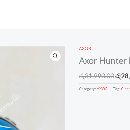
AXOR
Axor Hunter 
Origi
රු
31,990.00
රු
28
price
Category:
AXOR
Tag:
Clear
was:
රු31