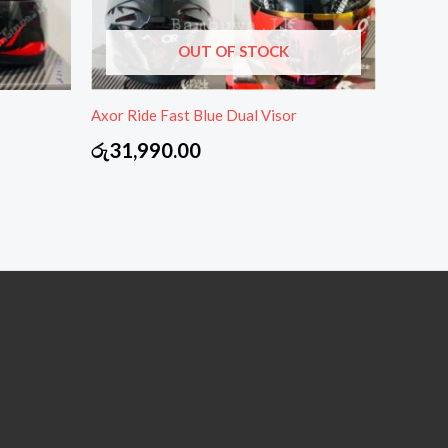
OUT OF STOCK
Axor Ride Fast Blue Dual Visor
රු
31,990.00