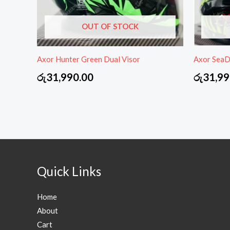
OUT OF STOCK
Axor Hunter Green Dual Visor
Axor SeaDe
රු
31,990.00
රු
31,99
Quick Links
Home
About
Cart