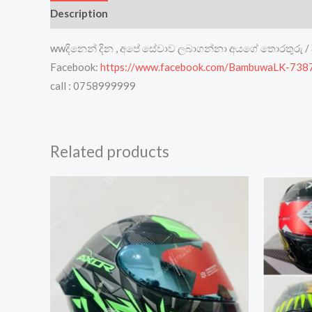
Description
Reviews (0)
wwදිනෙන් දින , අපේ සේවාව ලබාගන්නා අයගේ තොරතුරු / 
Facebook:
https://www.facebook.com/BambuwaLK-73
call : 0758999999
Related products