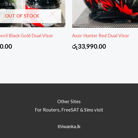
OUT OF STOCK
vil Black Gold Dual Visor
Axor Hunter Red Dual Visor
0.00
රු
33,990.00
Other Sites
For Routers, FreeSAT & Sims visit
thiwanka.lk